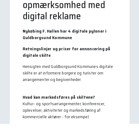
opmærksomhed med
digital reklame
Nykøbing F. Hallen har 4 digitale pyloner i
Guldborgsund Kommune
Retningslinjer og priser for annoncering på
digitale skilte
Hensigten med Guldborgsund Kommunes digitale
skilte er at informere borgere og turister om
arrangementer og begivenheder.
Hvad kan markedsføres på skiltene?
Kultur- og sportsarrangementer, konferencer,
oplevelser, aktiviteter og markedsføring af
kommercielle aktører - for eksempel:
• Festivaler, temadage, udstillinger, musik- og
teaterarrangementer