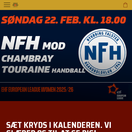
menu
shopping_bag
SÆT KRYDS I KALENDEREN. VI