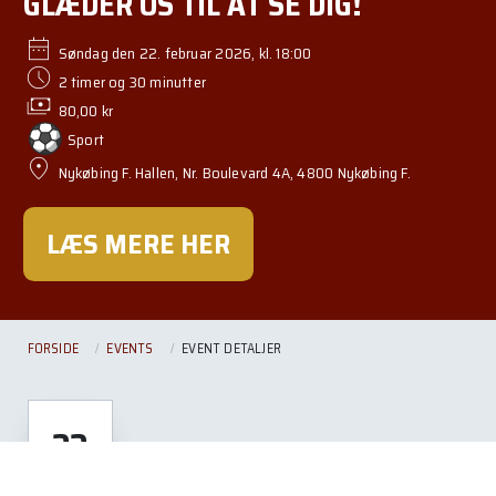
GLÆDER OS TIL AT SE DIG!
date_range
Søndag den 22. februar 2026, kl. 18:00
schedule
2 timer og 30 minutter
payments
80,00 kr
Sport
location_on
Nykøbing F. Hallen, Nr. Boulevard 4A, 4800 Nykøbing F.
LÆS MERE HER
FORSIDE
EVENTS
EVENT DETALJER
22
European League - læs mere her